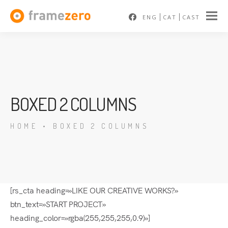
ENG
CAT
CAST
BOXED 2 COLUMNS
HOME
•
BOXED 2 COLUMNS
[rs_cta heading=»LIKE OUR CREATIVE WORKS?»
btn_text=»START PROJECT»
heading_color=»rgba(255,255,255,0.9)»]