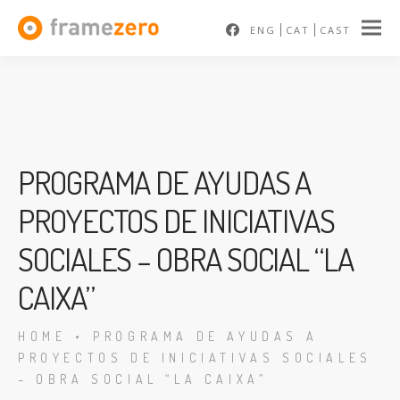
ENG
CAT
CAST
PROGRAMA DE AYUDAS A
PROYECTOS DE INICIATIVAS
SOCIALES – OBRA SOCIAL “LA
En
CAIXA”
HOME
•
PROGRAMA DE AYUDAS A
PROYECTOS DE INICIATIVAS SOCIALES
– OBRA SOCIAL “LA CAIXA”