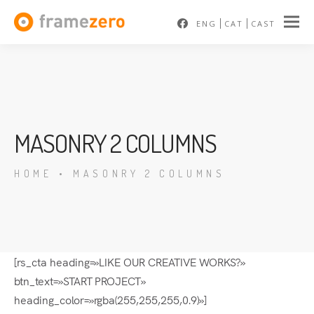
ENG
CAT
CAST
MASONRY 2 COLUMNS
HOME
•
MASONRY 2 COLUMNS
[rs_cta heading=»LIKE OUR CREATIVE WORKS?»
btn_text=»START PROJECT»
heading_color=»rgba(255,255,255,0.9)»]