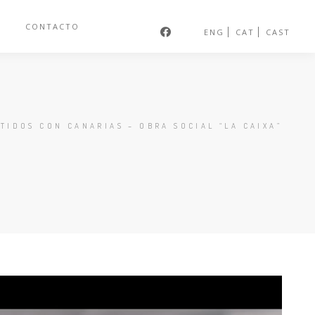
S
CONTACTO
ENG
CAT
CAST
IDOS CON CANARIAS – OBRA SOCIAL “LA CAIXA”