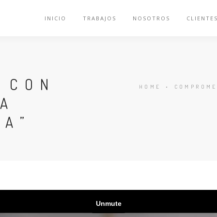
INICIO
TRABAJOS
NOSOTROS
CLIENTE
 CON
HOME
•
COMPROMET
RA
XA”